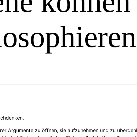
ene können
losophieren
achdenken.
nderer Argumente zu öffnen, sie aufzunehmen und zu überd