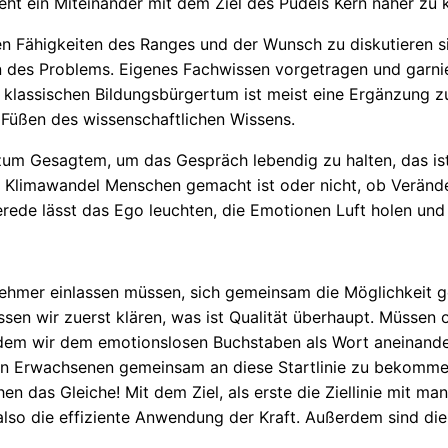
teht ein Miteinander mit dem Ziel des Pudels Kern näher z
nen Fähigkeiten des Ranges und der Wunsch zu diskutieren
rn des Problems. Eigenes Fachwissen vorgetragen und garnier
im klassischen Bildungsbürgertum ist meist eine Ergänzun
 Füßen des wissenschaftlichen Wissens.
 zum Gesagtem, um das Gespräch lebendig zu halten, das i
r Klimawandel Menschen gemacht ist oder nicht, ob Verände
ede lässt das Ego leuchten, die Emotionen Luft holen und h
lnehmer einlassen müssen, sich gemeinsam die Möglichkeit ge
üssen wir zuerst klären, was ist Qualität überhaupt. Müssen
 dem wir dem emotionslosen Buchstaben als Wort aneinande
n Erwachsenen gemeinsam an diese Startlinie zu bekommen i
hen das Gleiche! Mit dem Ziel, als erste die Ziellinie mit 
also die effiziente Anwendung der Kraft. Außerdem sind die