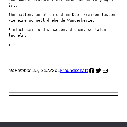
ist.
Ihn halten, anhalten und im Kopf kreisen lassen 
wie eine schnell drehende Wunderkerze.
Einfach sein und schweben, drehen, schlafen, 
lächeln.
:-)
zur Facebook-Seite
zum Twitter Profil
meine email Adre
November 25, 2022
SoL
Freundschaft
strassenfunk.de
Impressum/Kontakt
Datenschutz