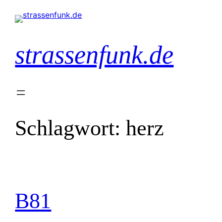
Zum
Inhalt
springen
strassenfunk.de
Schlagwort:
herz
B81