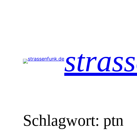
Zum
Inhalt
springen
stras
Schlagwort:
ptn