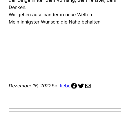
Denken.
Wir gehen auseinander in neue Welten.
Mein innigster Wunsch: die Nähe behalten.
zur Facebook-Seite
zum Twitter Profil
meine email Adresse olaf@warn
Dezember 16, 2022
SoL
liebe