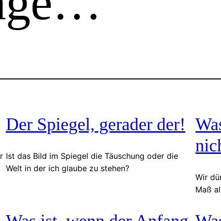
räge…
Der Spiegel, gerader der!
Was
nic
r
Ist das Bild im Spiegel die Täuschung oder die
Welt in der ich glaube zu stehen?
Wir dür
Maß al
Was ist, wenn der Anfang
Was